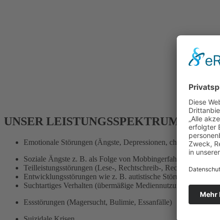
UNSER LEISTUNGSSPEKTRUM
Emotionale Störungen (Ängste, Depressionen, chronische Verst
Soziale Ängste z. B. als Folge von Mobbingerfahrungen
Teilleistungsstörungen (Lese-, Rechtschreib-, Rechenschwäche
Entwicklungsstörungen wie z. B. autistische Störungen
Suchtartiges Verhalten (übermäßige Mediennutzung, Alkohol, i
Essstörungen (Magersucht, Bulimie, Essanfälle)
Suizidale Krisen