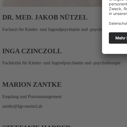
DR. MED. JAKOB NÜTZEL
Facharzt für Kinder- und Jugendpsychiatrie und -psychotherapie
INGA CZINCZOLL
Fachärztin für Kinder- und Jugendpsychiatrie und -psychotherapie
MARION ZANTKE
Empfang und Praxismanagement
zantke@kjp-nuetzel.de